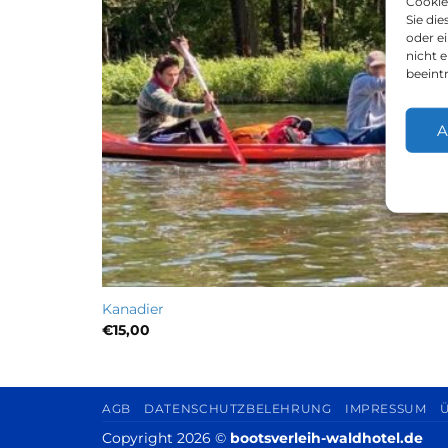
Cookie
Sie di
oder e
nicht 
beeint
A
Kanadier
€
15,00
AGB
DATENSCHUTZBELEHRUNG
IMPRESSUM
Copyright 2026 ©
bootsverleih-waldhotel.de