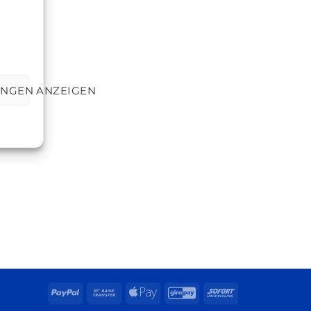
UNGEN ANZEIGEN
PayPal
Bank
Apple
GiroPay
Sofort
Transfer
Pay