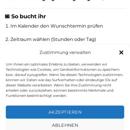
📅 So bucht ihr
Im Kalender den Wunschtermin prüfen
Zeitraum wählen (Stunden oder Tag)
Zustimmung verwalten
Die Servicepauschale (35 €) ist bereits
vorausgewählt
Um Ihnen ein optimales Erlebnis zu bieten, verwenden wir
Technologien wie Cookies, um Geräteinformationen zu speichern
Wunsch-Extras hinzufügen (z. B. Kühlbox,
bzw. darauf zuzugreifen. Wenn Sie diesen Technologien zustimmen,
können wir Daten wie das Surfverhalten oder eindeutige IDs auf
Musikbox, Extrazeit)
dieser Website verarbeiten. Wenn Sie Ihre Zustimmung nicht
erteilen oder zurückziehen, können bestimmte Merkmale und
Buchung abschließen – und schon heißt es:
Funktionen beeinträchtigt werden.
Leinen los! 🚤
AKZEPTIEREN
🌴
Beste Grüße aus der „Karibik von Berlin-
ABLEHNEN
Köpenick“ – dem schönsten Fahrgebiet für Boote