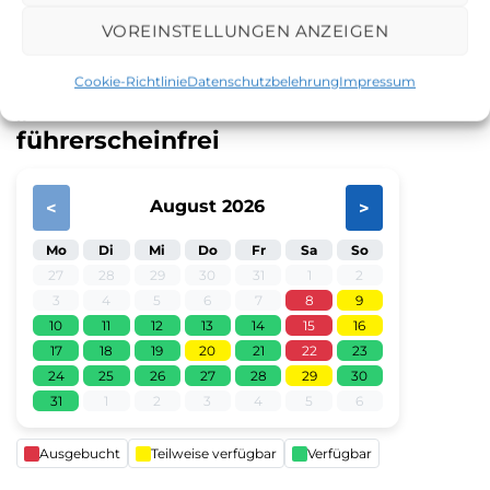
in ganz Berlin!
🌊
VOREINSTELLUNGEN ANZEIGEN
Cookie-Richtlinie
Datenschutzbelehrung
Impressum
„Red Pearl“ – Floss 12 Pers. –
führerscheinfrei
August 2026
<
>
Mo
Di
Mi
Do
Fr
Sa
So
27
28
29
30
31
1
2
3
4
5
6
7
8
9
10
11
12
13
14
15
16
17
18
19
20
21
22
23
24
25
26
27
28
29
30
31
1
2
3
4
5
6
Ausgebucht
Teilweise verfügbar
Verfügbar